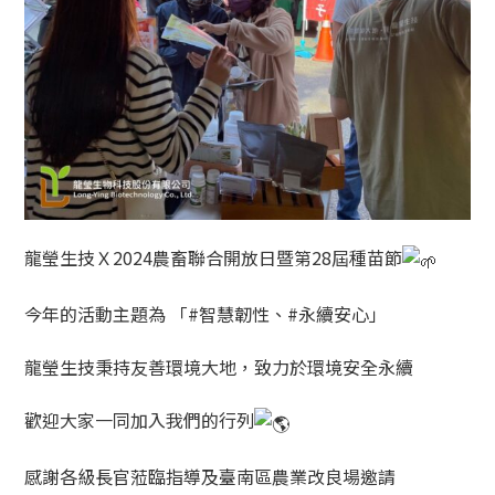
龍瑩生技Ｘ2024農畜聯合開放日暨第28屆種苗節
今年的活動主題為 「
#智慧韌性
、
#永續安心
」
龍瑩生技秉持友善環境大地，致力於環境安全永續
歡迎大家一同加入我們的行列
感謝各級長官蒞臨指導及臺南區農業改良場邀請