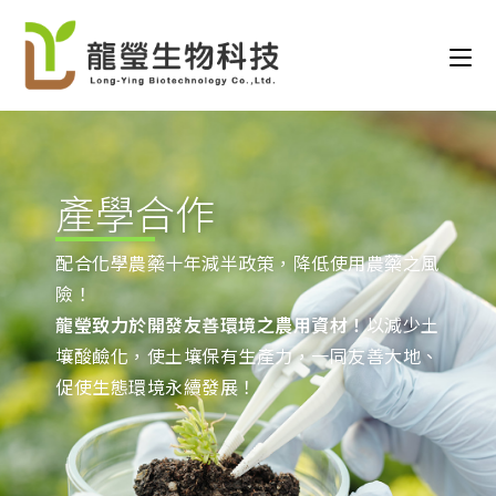
產學合作
配合化學農藥十年減半政策，降低使用農藥之風
險！
龍瑩致力於開發友善環境之農用資材！
以減少土
壤酸鹼化，使土壤保有生產力，一同友善大地、
促使生態環境永續發展！